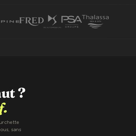
aut ?
f.
ourchette
ous, sans