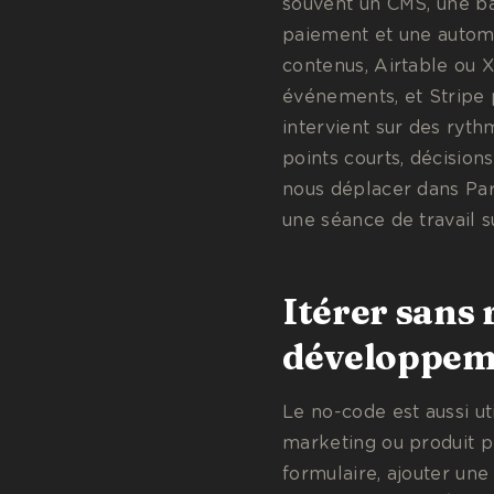
souvent un CMS, une ba
paiement et une automat
contenus, Airtable ou 
événements, et Stripe 
intervient sur des ryth
points courts, décisio
nous déplacer dans Par
une séance de travail su
Itérer sans 
développeme
Le no-code est aussi u
marketing ou produit p
formulaire, ajouter un