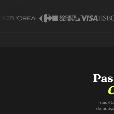
Pas 
C
Trois ét
de budge