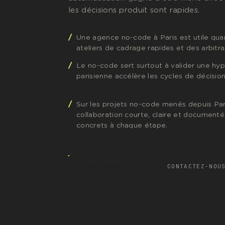
les décisions produit sont rapides.
Une agence no-code à Paris est utile q
ateliers de cadrage rapides et des arbitra
Le no-code sert surtout à valider une hyp
parisienne accélère les cycles de décision
Sur les projets no-code menés depuis Pari
collaboration courte, claire et documenté
concrets à chaque étape.
↗
LANCER MON BRIEF
CONTACTEZ-NOU