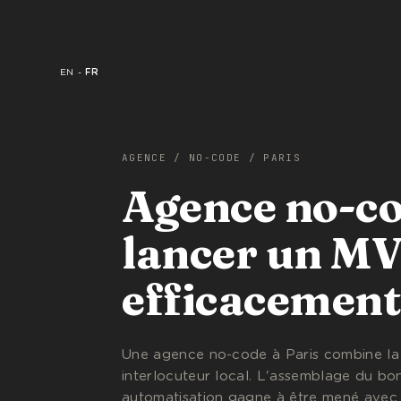
EN
-
FR
AGENCE
/
NO-CODE
/
PARIS
Agence no-co
lancer un MV
efficacement
Une agence no-code à Paris combine la 
interlocuteur local. L'assemblage du b
automatisation gagne à être mené avec 