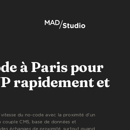
de à Paris pour
P rapidement et
vitesse du no-code avec la proximité d'un
on couple CMS, base de données et
des échanges de proximité, surtout quand