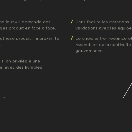
uand le MVP demande des
Paris facilite les itérations
ges produit en face à face.
validations avec les équipe
othèse produit ; la proximité
Le choix entre freelance e
.
assembler, de la continuité
gouvernance.
s, on privilégie une
e, avec des livrables
S →