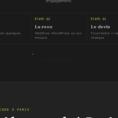
engagement.
ÉTAPE 02
ÉTAPE 03
La reco
Le devis
 en quelques
Webflow, WordPress ou sur-
Fourchette + ca
mesure
charges
↗
LANCER MON BRIEF
CODE À PARIS