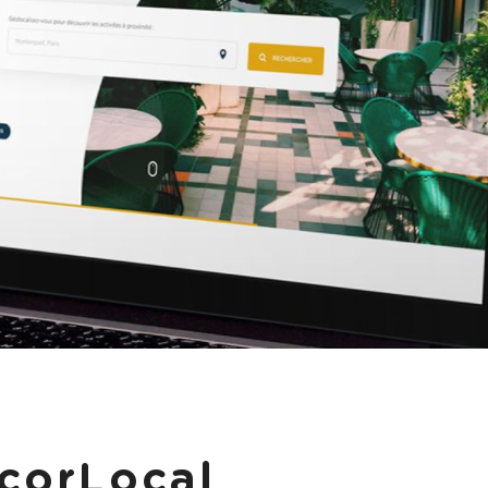
c
o
r
L
o
c
a
l